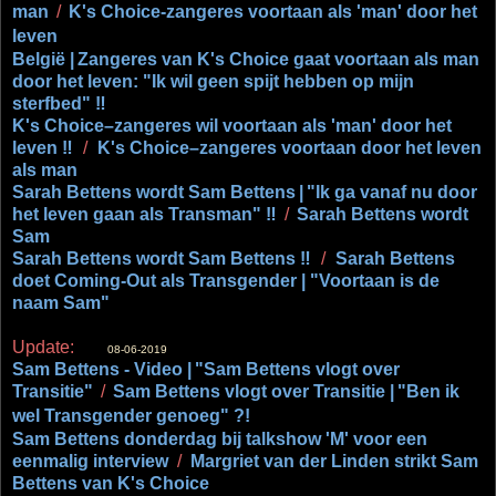
man
/
K's Choice-zangeres voortaan als 'man' door het
leven
België |
Zangeres van K's Choice gaat voortaan als man
door het leven: "Ik wil geen spijt hebben op mijn
sterfbed" ‼
K's Choice–zangeres wil voortaan als 'man' door het
leven ‼
/
K's Choice–zangeres voortaan door het leven
als man
Sarah Bettens wordt Sam Bettens
|
"Ik ga vanaf nu door
het leven gaan als Transman" ‼
/
Sarah Bettens wordt
Sam
Sarah Bettens wordt Sam Bettens ‼
/
Sarah Bettens
doet Coming-Out als Transgender | "Voortaan is de
naam Sam"
Update:
08-06-2019
Sam Bettens - Video |
"Sam Bettens vlogt over
Transitie"
/
Sam Bettens vlogt over Transitie |
"Ben ik
wel Transgender genoeg" ?!
Sam Bettens donderdag bij talkshow 'M' voor een
eenmalig interview
/
Margriet van der Linden strikt Sam
Bettens van K's Choice