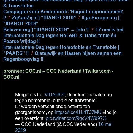
& Trans·fobie
Campagne voor Amersfoorts 'Regenboogmonument'
‼
/
ZijAanZij.nl | "IDAHOT 2019"
/
Ilga-Europe.org |
"IDAHOT 2019"
Beleven.org | "IDAHOT 2019" → Info ‼
/
17 mei is het
Internationale Dag tegen HoLeBi- & Trans-fobie én
Paarse Vrijdag ‼
Internationale Dag tegen Homofobie en Transfobie |
"PAARS" ‼
/
Oisterwijk en Haaren hijsen samen een
Regenboogvlag ‼
bronnen: COC.nl – COC Nederland / Twitter.com -
COC.nl
Morgen is het
#IDAHOT
, de internationale dag
tegen homofobie, bifobie en transfobie!
Er worden verschillende activiteiten
georganiseerd, op
https://t.co/i1LrfTJ7MU
vind je
een overzicht!
pic.twitter.com/9gcV4W997X
— COC Nederland (@COCNederland)
16 mei
2019