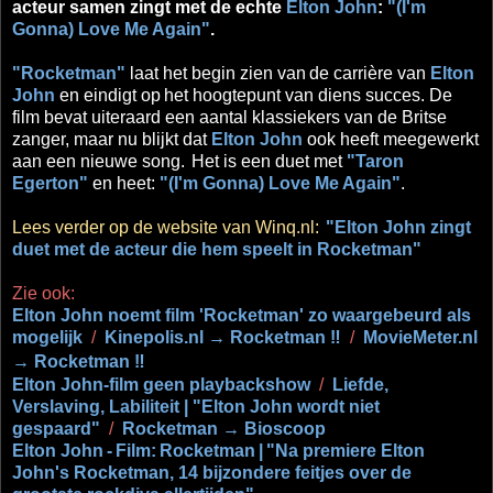
acteur samen zingt met de echte
Elton John
:
"(I'm
Gonna) Love Me Again"
.
"Rocketman"
laat het begin zien van
de carrière van
Elton
John
en eindigt op
het hoogtepunt van diens succes. De
film bevat uiteraard een aantal klassiekers van de Britse
zanger, maar nu blijkt dat
Elton John
ook heeft meegewerkt
aan een nieuwe song.
Het is een duet met
"Taron
Egerton"
en heet:
"(I'm Gonna) Love Me Again"
.
Lees verder op de website van Winq.nl:
"Elton John zingt
duet met de acteur die hem speelt in Rocketman"
Zie ook:
Elton John noemt film 'Rocketman' zo waargebeurd als
mogelijk
/
Kinepolis.nl → Rocketman ‼
/
MovieMeter.nl
→ Rocketman ‼
Elton John-film geen playbackshow
/
Liefde,
Verslaving, Labiliteit | "Elton John wordt niet
gespaard"
/
Rocketman →
Bioscoop
Elton John
-
Film:
Rocketman
|
"Na premiere Elton
John's Rocketman, 14 bijzondere feitjes over de