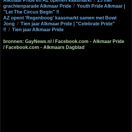
Alkmaar Pride en AZ openen kaasmarkt
/
25 mei
grachtenparade Alkmaar Pride
/
Youth Pride Alkmaar |
"Let The Circus Begin" ‼
AZ opent 'Regenboog' kaasmarkt samen met Bowi
Jong
/
Tien jaar Alkmaar Pride | "Celebrate Pride"
‼
/
Tien jaar Alkmaar Pride
bronnen: GayNews.nl /
Facebook.com
Alkmaar Pride
–
/
Facebook.com
Alkmaars Dagblad
–