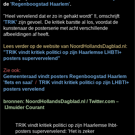
de
'Regenboogstad Haarlem'
.
"Heel vervelend dat er zo in gehakt wordt" ‼, omschrijft
'TRIK'
zijn gevoel.
De kritiek barstte al los, voordat de
kunstenaar de posterserie met acht verschillende
afbeeldingen af heeft.
Lees verder op de website van NoordHollandsDagblad.nl:
"TRIK vindt kritiek politici op zijn Haarlemse LHBTI+
posters supervervelend"
Zie ook:
Gemeenteraad vindt posters Regenboogstad Haarlem
'flets en saai'
/
TRIK vindt kritiek politici op zijn LHBTI+
posters vervelend
bronnen: NoordHollandsDagblad.nl / Twitter.com –
IJmuider Courant
TRIK vindt kritiek politici op zijn Haarlemse lhbt-
posters supervervelend: ’Het is zeker