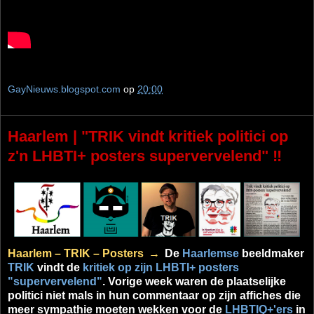
GayNieuws.blogspot.com
op
20:00
Haarlem | "TRIK vindt kritiek politici op
z'n LHBTI+ posters supervervelend" ‼
Haarlem – TRIK
–
Posters
→
De
Haarlemse
beeldmaker
TRIK
vindt de
kritiek op zijn LHBTI+ posters
"supervervelend"
. Vorige week waren de plaatselijke
politici niet mals in hun commentaar op zijn affiches die
meer sympathie moeten wekken voor de
LHBTIQ+'ers
in