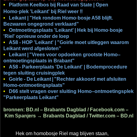
•
Platform Keelbos bij Raad van State | Open
Homo·plek 'Leikant' bij Riel weer ‼
•
Leikant | "Hek rondom Homo·bosje A58 blijft.
Bezwaren ongegrond verklaard"
•
Ontmoetingsplaats 'Leikant'
| Hek bij Homo·bosje
'Riel' opnieuw onder de loep
•
A58 - HOP 'Leikant' | "Goirle moet uitleggen waarom
Leikant werd afgesloten"
•
Leikant |
"Vrees voor opdoeken grootste Homo–
ontmoetingsplaats in Brabant"
•
A58 - Parkeerplaats 'De Leikant' | Bodemprocedure
tegen sluiting cruisingplek
•
Goirle - De
Leikant
|
"Rechter akkoord met afsluiten
Homo-ontmoetingsplaats"
•
D66 stelt vragen over sluiting Homo–ontmoetingsplek
"Parkeerplaats Leikant"
bronnen: BD.nl – Brabants Dagblad / Facebook.com –
Kim Spanjers → Brabants Dagblad / Twitter.com – BD.nl
Hek om homobosje Riel mag blijven staan,