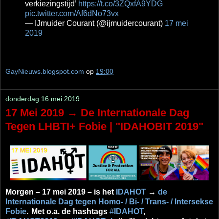
verkiezingstijd’
https://t.co/3ZQxfA9YDG
pic.twitter.com/Af6dNo73vx
— IJmuider Courant (@ijmuidercourant)
17 mei
2019
GayNieuws.blogspot.com
op
19:00
donderdag 16 mei 2019
17 Mei 2019 → De Internationale Dag
Tegen LHBTI+ Fobie | "IDAHOBIT 2019"
Morgen – 17 mei 2019 – is het
IDAHOT
→
de
Internationale Dag tegen Homo- / Bi- / Trans- / Intersekse
Fobie
.
Met o.a. de hashtags
#
IDAHOT
,