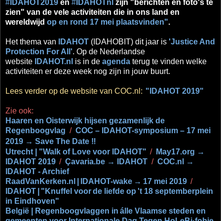
#
IDAHOT2019
en
#
IDAHOTnl
zijn "berichten en foto's te
zien" van de vele activiteiten die in ons land en
wereldwijd
op en rond 17 mei plaatsvinden"
.
Het thema van
IDAHOT
(IDAHOBIT) dit jaar is
'Justice And
Protection For All'
. Op de Nederlandse
website
IDAHOT.nl
is in de
agenda
terug te vinden welke
activiteiten er deze week nog zijn in jouw buurt.
Lees verder op de website van COC.nl:
"IDAHOT 2019"
Zie ook:
Haaren en Oisterwijk hijsen gezamenlijk de
Regenboogvlag
/
COC – IDAHOT-symposium – 17 mei
2019 → Save The Date ‼
Utrecht | "Walk of Love voor IDAHOT"
/
May17.org →
IDAHOT 2019
/
Çavaria.be → IDAHOT
/
COC.nl →
IDAHOT - Archief
RaadVanKerken.nl
|
IDAHOT-wake
→
17 mei 2019
/
IDAHOT
|
"Knuffel voor
de liefde op
't 18 septemberplein
in Eindhoven"
België | Regenboogvlaggen in
álle Vlaamse steden en
gemeenten voor Internationale Dag Tegen HoLeBi·fobie