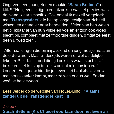
Ongeveer een jaar geleden maakte
"Sarah Bettens"
de
klik ‼
"Het gevoel kríjgen en uitzoeken wat het precies was:
dat vond ik aartsmoeilijk. Ook omdat ik mezelf vergeleek
met
'Transgenders'
die het op jonge leeftijd van zichzelf
wisten, en er sneller naar handelden.
Velen van hen weten
het blijkbaar al van hun vijfde en voelen er zich ook vroeg
slecht bij, compleet met zelfmoordneigingen, omdat ze eerst
geen uitweg zien".
"Allemaal dingen die bij mij als kind en jong meisje niet aan
de orde waren. Maar anderzijds waren er wel duidelijke
tekenen
‼
Ik dacht rond die tijd ook iets waar ik achteraf
bekeken niet trots op
ben:
ik wou dat m'n borsten eraf
konden. Een gedachte die je liever niet hebt als je vrouw
met borst- kanker kampt, maar ze was er dus wel. En dan
wéét je het gewoon".
Lees verder op de website van HoLeBi.info:
"Vlaams
zanger uit de Transgender kast " ‼
Zie ook:
Sarah Bettens (K's Choice) voortaan door het leven als