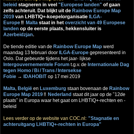
beleid
stagneren in veel
"Europese landen"
of gaan
zelfs achteruit. Dat blijkt uit de
Rainbow Europe Map
2019
van LHBTIQ+-koepelorganisatie
ILGA-
Europe
‼
Malta
staat in het
overzicht van 49 Europese
landen
op de eerste plaats, hekkensluiter is
Azerbeidzjan
.
De tiende editie van
de
Rainbow Europe Map
werd
maandag 13
februari door
ILGA-Europe
gepresenteerd in
Oslo. Dat gebeurde tijdens het jaar- lijkse
Intergouvernementele Forum
t.g.v.
de
Internationale Dag
tegen Homo
/
Bi
/
Trans
/
Intersekse
Fobie
→
IDAHOBIT
op 17
mei
2019
Malta
,
België
en
Luxemburg
staan bovenaan de
Rainbow
Europe Map 2019
‼
Nederland
staat dit jaar op de "12de
plaats" in Europa waar het gaat om LHBTIQ+-rechten en -
beleid
Lees verder op de website van COC.nl:
"Stagnatie en
achteruitgang LHBTIQ+-rechten in Europa"