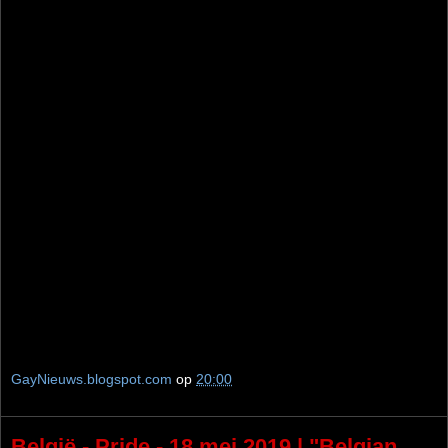
GayNieuws.blogspot.com
op
20:00
België - Pride - 18 mei 2019 | "Belgian