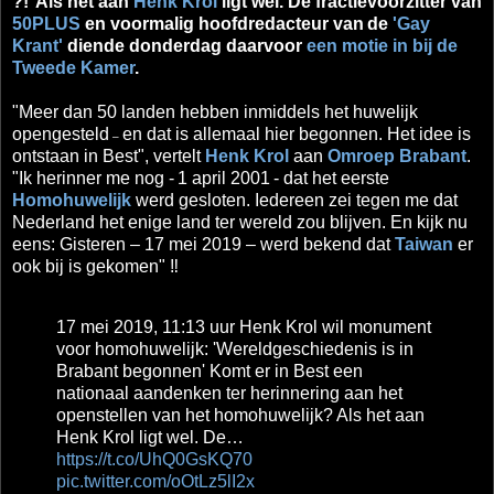
?!
Als het aan
Henk Krol
ligt wel. De fractievoorzitter van
50PLUS
en voormalig hoofdredacteur van
de
'Gay
Krant'
diende donderdag daarvoor
een motie in bij de
Tweede Kamer
.
"Meer dan 50 landen hebben inmiddels het huwelijk
opengesteld
en dat is allemaal hier begonnen. Het idee is
–
ontstaan in Best", vertelt
Henk Krol
aan
Omroep Brabant
.
"Ik herinner me nog -
1 april 2001
- dat het eerste
Homohuwelijk
werd gesloten. Iedereen zei tegen me dat
Nederland het enige land ter wereld zou blijven. En kijk nu
eens: Gisteren – 17 mei 2019 – werd bekend dat
Taiwan
er
ook bij is gekomen" ‼
17 mei 2019, 11:13 uur Henk Krol wil monument
voor homohuwelijk: 'Wereldgeschiedenis is in
Brabant begonnen' Komt er in Best een
nationaal aandenken ter herinnering aan het
openstellen van het homohuwelijk? Als het aan
Henk Krol ligt wel. De…
https://t.co/UhQ0GsKQ70
pic.twitter.com/oOtLz5lI2x