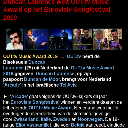
Duncan Laurence wint OUT.tv Music
Award op het Eurovisie Songfestival
2019
OUT.tv Music Award 2019 →
OUT.tv
heeft de
Biseksuele
Duncan
Laurence
(25) uit Nederland de
OUT.tv Music Award
2019
gegeven.
Duncan Laurence
, op zijn
paspoort
Duncan de Moor
, brengt voor Nederland
'Arcade'
in het Israëlische
Tel Aviv
.
►
'Arcade'
gaat volgens de OUT.tv–kijkers dit jaar
het
Eurovisie Songfestival
winnen en verdient daarom de
felbegeerde
OUT.tv Music Award
. Nederland won met 'n
overtuigende meerderheid van de stemmen, gevolgd
door
Zwitserland
,
Italië
,
Zweden
en
Noorwegen
. De 19-
jarige
Eliot Vassamillet
, die voor
België
aantreedt, eindigde