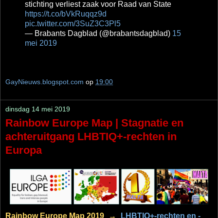
stichting verliest zaak voor Raad van State
https://t.co/bVkRuqqz9d
pic.twitter.com/3SuZ3C3Pl5
— Brabants Dagblad (@brabantsdagblad)
15
mei 2019
GayNieuws.blogspot.com
op
19:00
dinsdag 14 mei 2019
Rainbow Europe Map | Stagnatie en
achteruitgang LHBTIQ+-rechten in
Europa
Rainbow Europe Map 2019
→
LHBTIQ+-rechten en -